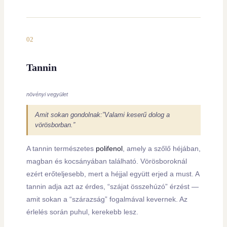
02
Tannin
növényi vegyület
Amit sokan gondolnak:”Valami keserű dolog a
vörösborban.”
A tannin természetes
polifenol
, amely a szőlő héjában,
magban és kocsányában található. Vörösboroknál
ezért erőteljesebb, mert a héjjal együtt erjed a must. A
tannin adja azt az érdes, “szájat összehúzó” érzést —
amit sokan a “szárazság” fogalmával kevernek. Az
érlelés során puhul, kerekebb lesz.