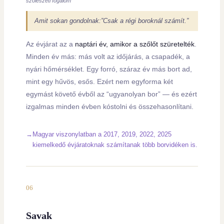
szőlészeti fogalom
Amit sokan gondolnak:”Csak a régi boroknál számít.”
Az évjárat az a
naptári év, amikor a szőlőt szüretelték
.
Minden év más: más volt az időjárás, a csapadék, a
nyári hőmérséklet. Egy forró, száraz év más bort ad,
mint egy hűvös, esős. Ezért nem egyforma két
egymást követő évből az “ugyanolyan bor” — és ezért
izgalmas minden évben kóstolni és összehasonlítani.
Magyar viszonylatban a 2017, 2019, 2022, 2025
kiemelkedő évjáratoknak számítanak több borvidéken is.
06
Savak