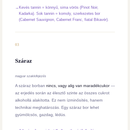
Kevés tannin = könnyű, sima vörös (Pinot Noir,
Kadarka). Sok tannin = komoly, szerkezetes bor
(Cabernet Sauvignon, Cabernet Franc, fiatal Bikavér).
03
Száraz
magyar szakkifejezés
A száraz borban
nincs, vagy alig van maradékcukor
—
az erjedés során az élesztő szinte az összes cukrot
alkohollá alakította. Ez nem ízminősítés, hanem
technikai meghatározás. Egy száraz bor lehet
gyümölcsös, gazdag, lédús.