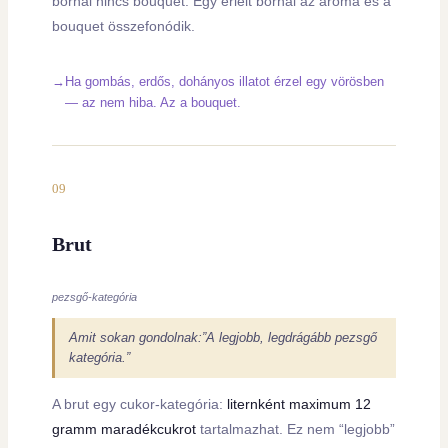
bornál nincs bouquet. Egy érlelt bornál az aroma és a
bouquet összefonódik.
Ha gombás, erdős, dohányos illatot érzel egy vörösben
— az nem hiba. Az a bouquet.
09
Brut
pezsgő-kategória
Amit sokan gondolnak:”A legjobb, legdrágább pezsgő
kategória.”
A brut egy cukor-kategória:
liternként maximum 12
gramm maradékcukrot
tartalmazhat. Ez nem “legjobb”