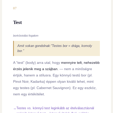
07
Test
borkóstolási fogalom
Amit sokan gondolnak:”Testes bor = drága, komoly
bor.”
A “test” (body) arra utal, hogy
mennyire telt, nehezebb
érzés jelenik meg a szájban.
— nem a minőségre
értjük, hanem a stílusra. Egy könnyű testű bor (pl.
Pinot Noir, Kadarka) éppen olyan kiváló lehet, mint
egy testes (pl. Cabernet Sauvignon). Ez egy eszköz,
nem egy értékítélet.
Testes vs. könnyű test leginkább az ételválasztásnál