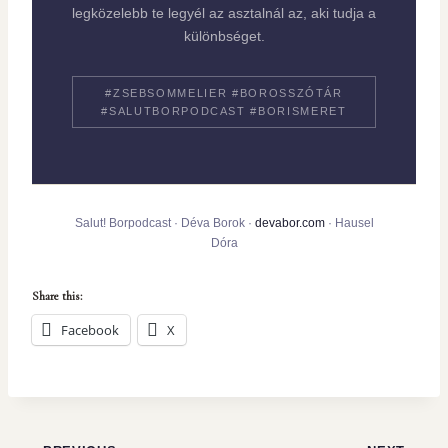
legközelebb te legyél az asztalnál az, aki tudja a
különbséget.
#ZSEBSOMMELIER #BOROSSZÓTÁR
#SALUTBORPODCAST #BORISMERET
Salut! Borpodcast · Déva Borok ·
devabor.com
· Hausel
Dóra
Share this:
Facebook
X