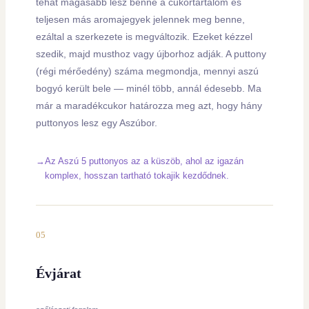
tehát magasabb lesz benne a cukortartalom és
teljesen más aromajegyek jelennek meg benne,
ezáltal a szerkezete is megváltozik. Ezeket kézzel
szedik, majd musthoz vagy újborhoz adják. A puttony
(régi mérőedény) száma megmondja, mennyi aszú
bogyó került bele — minél több, annál édesebb. Ma
már a maradékcukor határozza meg azt, hogy hány
puttonyos lesz egy Aszúbor.
Az Aszú 5 puttonyos az a küszöb, ahol az igazán
komplex, hosszan tartható tokajik kezdődnek.
05
Évjárat