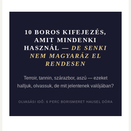
10 BOROS KIFEJEZÉS,
AMIT MINDENKI
HASZNÁL —
DE SENKI
NEM MAGYARÁZ EL
RENDESEN
Terroir, tannin, szárazbor, aszú — ezeket
halljuk, olvassuk, de mit jelentenek valójában?
OLVASÁSI IDŐ: 6 PERC BORISMERET HAUSEL DÓRA