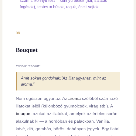
számít: könnyű test = könnyű ételek (hal, salátás
fogások), testes = húsok, raguk, érlelt sajtok.
08
Bouquet
francia: “csokor”
Amit sokan gondolnak:”Az illat ugyanaz, mint az
aroma.”
Nem egészen ugyanaz. Az
aroma
szőlőből származó
illatokat jelöli (különböző gyümölcsök, virág stb:). A
bouquet
azokat az illatokat, amelyek az érlelés során
alakulnak ki — a hordóban és palackban. Vanília,
kávé, dió, gombás, bőrös, dohányos jegyek. Egy fiatal