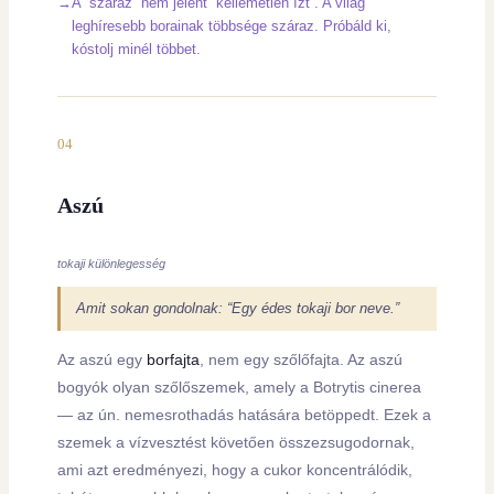
A “száraz” nem jelent “kellemetlen ízt”. A világ
leghíresebb borainak többsége száraz. Próbáld ki,
kóstolj minél többet.
04
Aszú
tokaji különlegesség
Amit sokan gondolnak: “Egy édes tokaji bor neve.”
Az aszú egy
borfajta
, nem egy szőlőfajta. Az aszú
bogyók olyan szőlőszemek, amely a Botrytis cinerea
— az ún. nemesrothadás hatására betöppedt. Ezek a
szemek a vízvesztést követően összezsugodornak,
ami azt eredményezi, hogy a cukor koncentrálódik,