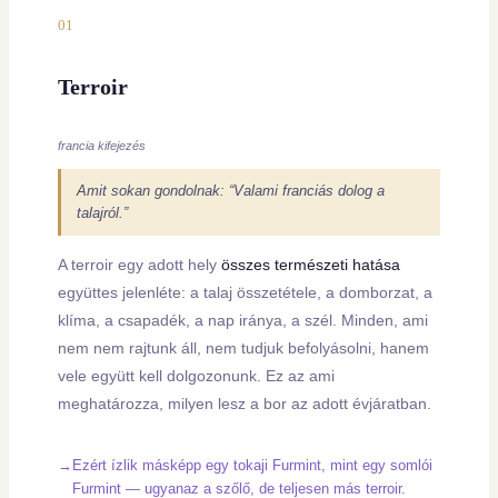
01
Terroir
francia kifejezés
Amit sokan gondolnak: “Valami franciás dolog a
talajról.”
A terroir egy adott hely
összes természeti hatása
együttes jelenléte: a talaj összetétele, a domborzat, a
klíma, a csapadék, a nap iránya, a szél. Minden, ami
nem nem rajtunk áll, nem tudjuk befolyásolni, hanem
vele együtt kell dolgozonunk. Ez az ami
meghatározza, milyen lesz a bor az adott évjáratban.
Ezért ízlik másképp egy tokaji Furmint, mint egy somlói
Furmint — ugyanaz a szőlő, de teljesen más terroir.