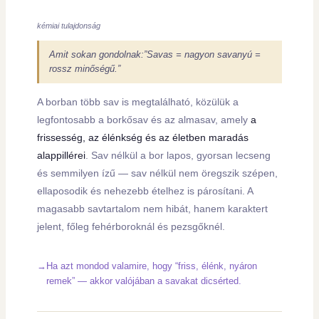
kémiai tulajdonság
Amit sokan gondolnak:”Savas = nagyon savanyú =
rossz minőségű.”
A borban több sav is megtalálható, közülük a
legfontosabb a borkősav és az almasav, amely
a
frissesség, az élénkség és az életben maradás
alappillérei
. Sav nélkül a bor lapos, gyorsan lecseng
és semmilyen ízű — sav nélkül nem öregszik szépen,
ellaposodik és nehezebb ételhez is párosítani. A
magasabb savtartalom nem hibát, hanem karaktert
jelent, főleg fehérboroknál és pezsgőknél.
Ha azt mondod valamire, hogy “friss, élénk, nyáron
remek” — akkor valójában a savakat dicsérted.