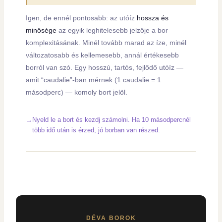
Igen, de ennél pontosabb: az utóíz
hossza és
minősége
az egyik leghitelesebb jelzője a bor
komplexitásának. Minél tovább marad az íze, minél
változatosabb és kellemesebb, annál értékesebb
borról van szó. Egy hosszú, tartós, fejlődő utóíz —
amit “caudalie”-ban mérnek (1 caudalie = 1
másodperc) — komoly bort jelöl.
Nyeld le a bort és kezdj számolni. Ha 10 másodpercnél
több idő után is érzed, jó borban van részed.
DÉVA BOROK