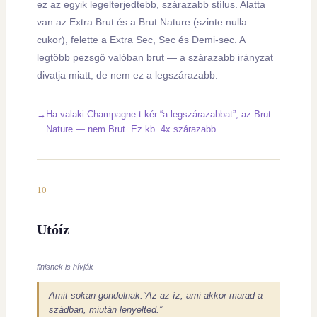
ez az egyik legelterjedtebb, szárazabb stílus. Alatta
van az Extra Brut és a Brut Nature (szinte nulla
cukor), felette a Extra Sec, Sec és Demi-sec. A
legtöbb pezsgő valóban brut — a szárazabb irányzat
divatja miatt, de nem ez a legszárazabb.
Ha valaki Champagne-t kér “a legszárazabbat”, az Brut
Nature — nem Brut. Ez kb. 4x szárazabb.
10
Utóíz
finisnek is hívják
Amit sokan gondolnak:”Az az íz, ami akkor marad a
szádban, miután lenyelted.”