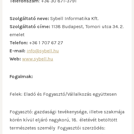
Telefonszám
: +36 30 871-3791
Szolgáltató neve:
Sybell Informatika Kft.
Szolgáltató címe:
1138 Budapest, Tomori utca 34. 2.
emelet
Telefon:
+36 1 707 67 27
E-mail:
info@sybell.hu
Web:
www.sybell.hu
Fogalmak:
Felek: Eladó és Fogyasztó/Vállalkozás együttesen
Fogyasztó: gazdasági tevékenysége, illetve szakmája
körén kívül eljáró nagykorú, 18. életévét betöltött
természetes személy Fogyasztói szerződés: