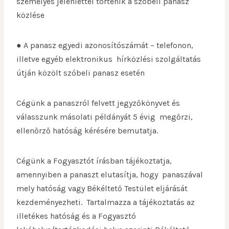
személyes jelenléttel történik a szóbeli panasz
közlése
● A panasz egyedi azonosítószámát – telefonon,
illetve egyéb elektronikus hírközlési szolgáltatás
útján közölt szóbeli panasz esetén
Cégünk a panaszról felvett jegyzőkönyvet és
válasszunk másolati példányát 5 évig megőrzi,
ellenőrző hatóság kérésére bemutatja.
Cégünk a Fogyasztót írásban tájékoztatja,
amennyiben a panaszt elutasítja, hogy panaszával
mely hatóság vagy Békéltető Testület eljárását
kezdeményezheti. Tartalmazza a tájékoztatás az
illetékes hatóság és a Fogyasztó