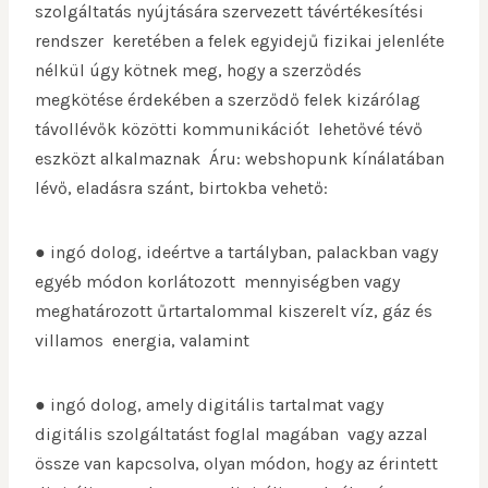
szolgáltatás nyújtására szervezett távértékesítési
rendszer keretében a felek egyidejű fizikai jelenléte
nélkül úgy kötnek meg, hogy a szerződés
megkötése érdekében a szerződő felek kizárólag
távollévők közötti kommunikációt lehetővé tévő
eszközt alkalmaznak Áru: webshopunk kínálatában
lévő, eladásra szánt, birtokba vehető:
● ingó dolog, ideértve a tartályban, palackban vagy
egyéb módon korlátozott mennyiségben vagy
meghatározott űrtartalommal kiszerelt víz, gáz és
villamos energia, valamint
● ingó dolog, amely digitális tartalmat vagy
digitális szolgáltatást foglal magában vagy azzal
össze van kapcsolva, olyan módon, hogy az érintett