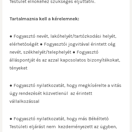
Testület elnökéhez szükséges eljuttatni.
Tartalmaznia kell a kérelemnek:
● Fogyasztó nevét, lakóhelyét/tartózkodási helyét,
elérhetőségét ● Fogyasztói jogvitával érintett cég
nevét, székhelyét/telephelyét ● Fogyasztó
álláspontját és az azzal kapcsolatos bizonyítékokat,
tényeket
● Fogyasztó nyilatkozatát, hogy megkísérelte a vitás
ügy rendezését közvetlenül az érintett
vállalkozással
● Fogyasztó nyilatkozatát, hogy más Békéltető
Testületi eljárást nem kezdeményezett az ügyben,