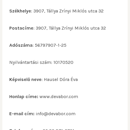
Székhelye
: 3907, Tállya Zrínyi Miklós utca 32
Postacíme
: 3907, Tállya Zrínyi Miklós utca 32
Adószáma
: 56797907-1-25
Nyilvántartási szám: 10170520
Képviselő neve
: Hausel Dóra Éva
Honlap címe:
www.devabor.com
E-mail cím:
info@devabor.com