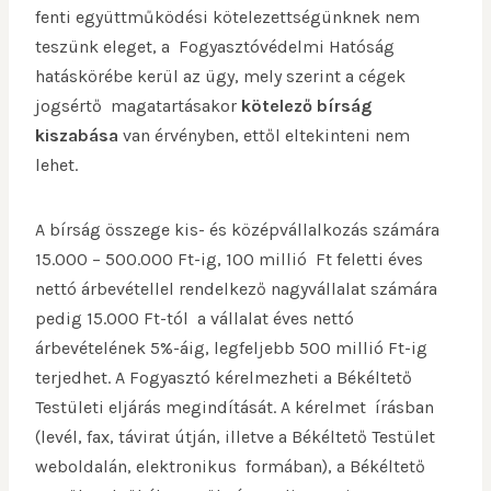
fenti együttműködési kötelezettségünknek nem
teszünk eleget, a Fogyasztóvédelmi Hatóság
hatáskörébe kerül az ügy, mely szerint a cégek
jogsértő magatartásakor
kötelező bírság
kiszabása
van érvényben, ettől eltekinteni nem
lehet.
A bírság összege kis- és középvállalkozás számára
15.000 – 500.000 Ft-ig, 100 millió Ft feletti éves
nettó árbevétellel rendelkező nagyvállalat számára
pedig 15.000 Ft-tól a vállalat éves nettó
árbevételének 5%-áig, legfeljebb 500 millió Ft-ig
terjedhet. A Fogyasztó kérelmezheti a Békéltető
Testületi eljárás megindítását. A kérelmet írásban
(levél, fax, távirat útján, illetve a Békéltető Testület
weboldalán, elektronikus formában), a Békéltető