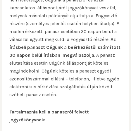
kapcsolatos álláspontjáról jegyzőkönyvet vesz fel,
melynek másolati példányát eljuttatja a Fogyasztó
részére (személyes jelenlét esetén helyben átadja). E-
mailen érkezett panasz esetében 30 napon belül a
válasszal együtt megküldi a Fogyasztó részére.
Az
írásbeli panaszt Cégünk a beérkezéstől számított
30 napon belül írásban megválaszolja
. A panasz
elutasítása esetén Cégünk álláspontját köteles
megindokolni. Cégünk köteles a panaszt egyedi
azonosítószámmal ellátni – telefonon, illetve egyéb
elektronikus hírközlési szolgáltatás útján közölt
szóbeli panasz esetén.
Tartalmaznia kell a panaszról felvett
jegyzőkönyvnek: