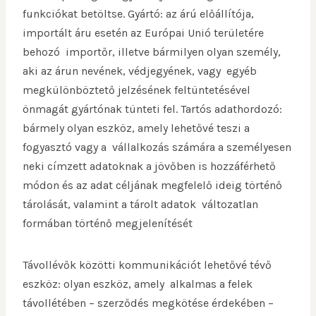
funkciókat betöltse. Gyártó: az árú előállítója,
importált áru esetén az Európai Unió területére
behozó importőr, illetve bármilyen olyan személy,
aki az árun nevének, védjegyének, vagy egyéb
megkülönböztető jelzésének feltüntetésével
önmagát gyártónak tünteti fel. Tartós adathordozó:
bármely olyan eszköz, amely lehetővé teszi a
fogyasztó vagy a vállalkozás számára a személyesen
neki címzett adatoknak a jövőben is hozzáférhető
módon és az adat céljának megfelelő ideig történő
tárolását, valamint a tárolt adatok változatlan
formában történő megjelenítését
Távollévők közötti kommunikációt lehetővé tévő
eszköz: olyan eszköz, amely alkalmas a felek
távollétében – szerződés megkötése érdekében –