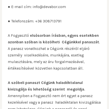
● E-mail cím: info@devabor.com
● Telefonszám: +36 308713791
A Fogyasztó
elsősorban írásban, egyes esetekben
azonban szóban is közölheti Cégünkkel panaszát
.
A panasz vonatkozhat a Cégünk részéről eljáró
személy viselkedésére, munkájára, esetleg
mulasztására, mely az áru forgalmazásával,
értékesítésével közvetlen kapcsolatban áll.
A szóbeli panaszt Cégünk haladéktalanul
kivizsgálja és lehetőség szerint megoldja
.
Amennyiben a Fogyasztó nem ért egyet a panasz
kezelésével vagy a panasz haladéktalan kivizsgálása
nem lehetséges, Cégünk a panaszról és azzal