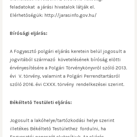
feladatokat a járási hivatalok látják el.
Elérhetőségük: http://jarasinfo.gov.hu/
Bírósági eljárás:
A Fogyasztó polgári eljárás keretein belül jogosult a
jogvitából származó követelésének bíróság előtti
érvényesítésére a Polgári Törvénykönyvről szóló 2013.
évi V. törvény, valamint a Polgári Perrendtartásról
szóló 2016. évi CXXX. törvény rendelkezései szerint.
Békéltető Testületi eljárás:
Jogosult a lakóhelye/tartózkodási helye szerint
illetékes Békéltető Testülethez fordulni, ha
Fogyasztói panaszát elutasítjuk. Az eljárás