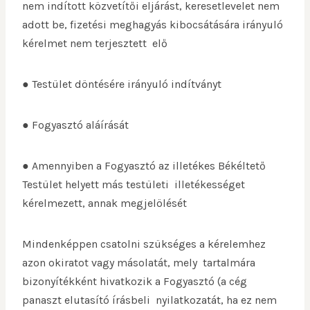
nem indított közvetítői eljárást, keresetlevelet nem
adott be, fizetési meghagyás kibocsátására irányuló
kérelmet nem terjesztett elő
● Testület döntésére irányuló indítványt
● Fogyasztó aláírását
● Amennyiben a Fogyasztó az illetékes Békéltető
Testület helyett más testületi illetékességet
kérelmezett, annak megjelölését
Mindenképpen csatolni szükséges a kérelemhez
azon okiratot vagy másolatát, mely tartalmára
bizonyítékként hivatkozik a Fogyasztó (a cég
panaszt elutasító írásbeli nyilatkozatát, ha ez nem