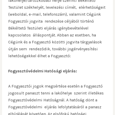
lakóhelye/tartózkodási helye szerinti Békéltető
Testület székhelyét, levelezési címét, elérhetőségeit
(weboldal, e-mail, telefonszám), valamint Cégünk
Fogyasztói jogvita rendezése céljából történő
Békéltető Testületi eljárás igénybevételével
kapcsolatos álláspontját. Abban az esetben, ha
Cégünk és a Fogyasztó közötti jogvita tárgyalások
útján sem rendeződik, további jogérvényesítési
lehetőségekkel élhet a Fogyasztó:
Fogyasztóvédelmi Hatósági eljárás:
A Fogyasztói jogok megsértése esetén a Fogyasztó
jogosult panaszt tenni a lakóhelye szerint illetékes
Fogyasztóvédelmi Hatóságnál. A hatóság dönt a
Fogyasztóvédelmi eljárás lefolytatásáról a panasz
elbírálását követően. Az elsőfokú hatósági