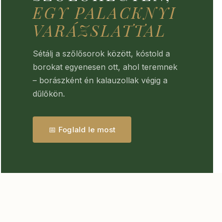
EGY PALACKNYI
VARÁZSLATTAL
Sétálj a szőlősorok között, kóstold a
borokat egyenesen ott, ahol teremnek
– borászként én kalauzollak végig a
dűlőkön.
📅 Foglald le most
TOVÁBB