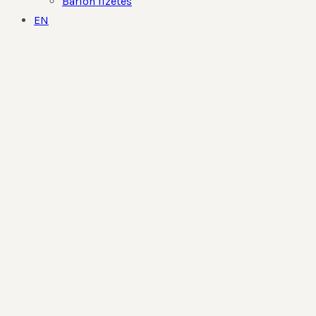
Barion fizetés
EN