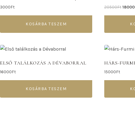
3000
Ft
20500
Ft
18000
KOSÁRBA TESZEM
K
ELSŐ TALÁLKOZÁS A DÉVABORRAL
HÁRS-FURM
16000
Ft
15000
Ft
KOSÁRBA TESZEM
K