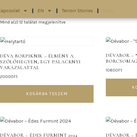
Kapcsolat
EN
Terroir Stories
Shop
Mind a(z) 12 találat megjelenítve
DÉVABOR – 
DÉVA BORPIKNIK – ÉLMÉNY A
BORCSOMA
SZŐLŐHEGYEN, EGY PALACKNYI
VARÁZSLATTAL
10800
Ft
20000
Ft
K
KOSÁRBA TESZEM
DÉVABOR – ÉDES FURMINT 2024
DÉVABOR – 