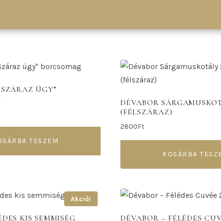
“SZÁRAZ ÜGY”
G
DÉVABOR SÁRGAMUSKOTÁ
(FÉLSZÁRAZ)
2800
Ft
OSÁRBA TESZEM
KOSÁRBA TESZ
Akció!
ÉDES KIS SEMMISÉG
DÉVABOR – FÉLÉDES CUV