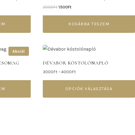
2000
Ft
1500
Ft
EM
KOSÁRBA TESZEM
Akció!
RCSOMAG
DÉVABOR KÓSTOLÓNAPLÓ
3000
Ft
–
4000
Ft
EM
OPCIÓK VÁLASZTÁSA