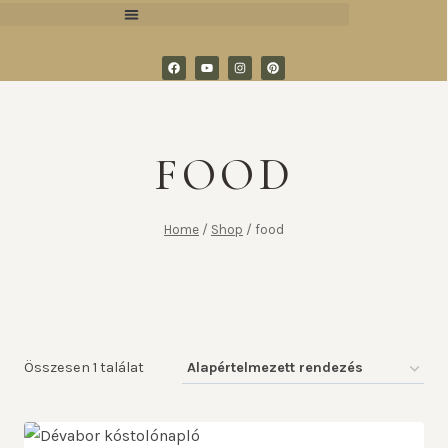
FOOD
Home
/
Shop
/
food
Összesen 1 találat