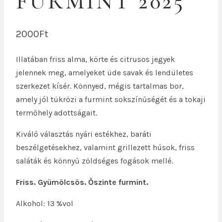
FURMINT 2025
2000
Ft
Illatában friss alma, körte és citrusos jegyek
jelennek meg, amelyeket üde savak és lendületes
szerkezet kísér. Könnyed, mégis tartalmas bor,
amely jól tükrözi a furmint sokszínűségét és a tokaji
termőhely adottságait.
Kiváló választás nyári estékhez, baráti
beszélgetésekhez, valamint grillezett húsok, friss
saláták és könnyű zöldséges fogások mellé.
Friss. Gyümölcsös. Őszinte furmint.
Alkohol: 13 %vol