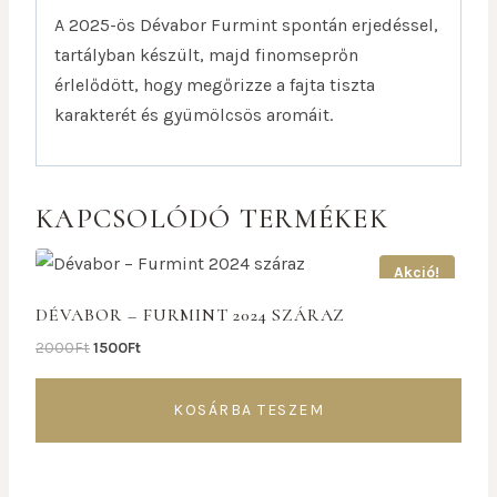
A 2025-ös Dévabor Furmint spontán erjedéssel,
tartályban készült, majd finomseprőn
érlelődött, hogy megőrizze a fajta tiszta
karakterét és gyümölcsös aromáit.
KAPCSOLÓDÓ TERMÉKEK
Akció!
DÉVABOR – FURMINT 2024 SZÁRAZ
2000
Ft
1500
Ft
KOSÁRBA TESZEM