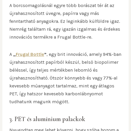
A borcsomagolásnál egyre több borászat tér át az
újrahasznosított üvegre, papírra vagy más
fenntartható anyagokra. Ez leginkább külföldre igaz.
Nemrég találtam rá, egy igazán izgalmas és érdekes
innovációs termékre a Frugal Bottle-re.
A
„
Frugal Bottle
”
, egy brit innováció, amely 94%-ban
újrahasznosított papírból készül, belső biopolimer
béléssel, így teljes mértékben lebomló és
újrahasznosítható. Ötször könnyebb és vagy 77%-al
kevesebb műanyagot tartalmaz, mint egy átlagos
PET, így hatszor kevesebb karbonlábnyomot
tudhatunk magunk mögött.
3. PET és alumínium palackok
Nyugodtan meg lehet kövezni, hogy szóba hozom a