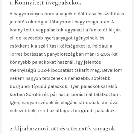
1. Könnyített üvegpalackok
A hagyományos borosüvegek előállítása és szállítása
jelentős ökológiai lábnyomot hagy maga után. A
könnyített üvegpalackok ugyanazt a funkciót látják
el, de kevesebb nyersanyagot igényelnek, és
csökkentik a szállítási költségeket is. Például a
Torres borászat Spanyolországban már 15-20%-kal
könnyebb palackokat használ, így jelentős
mennyiségű CO2-kibocsátást takarít meg. Bevallom,
nekem nagyon tetszenek a nehezebb, sötétebb
burgundi típusú palackok. Ilyen palackokkal első
körben Somlón és pár natúr borásznál találkoztam.
Igen, nagyon szépek és elegáns stílusúak, de jóval
nehezebbek, mint az átlagos burgundi palackok.
2. Újrahasznosított és alternatív anyagok