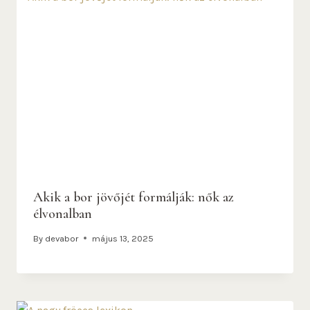
Akik a bor jövőjét formálják: nők az
élvonalban
By
devabor
május 13, 2025