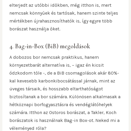
elterjedt az utóbbi időkben, még itthon is, mert
nemcsak könnyűek és tartósak, hanem szinte teljes
mértékben újrahasznosíthatók is, így egyre több
borászat használja őket.
4. Bag-in-Box (BiB) megoldások
A dobozos bor nemcsak praktikus, hanem
környezetbarát alternatíva is, – igaz én kicsit
ódzkodom tőle -, de a BiB csomagolások akár 80%-
kal kevesebb karbonkibocsátással járnak, mint az
üveges társaik, és hosszabb eltarthatóságot
biztosítanak a bor számára. Különösen alkalmasak a
hétköznapi borfogyasztásra és vendéglátóhelyek
számára. Itthon az Ostoros borászat, a Takler, Koch
borászatok is használnak Bag-in Box-ot. Neked mi a
véleményed róla?