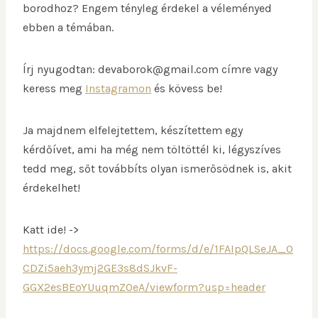
borodhoz? Engem tényleg érdekel a véleményed
ebben a témában.
Írj nyugodtan: devaborok@gmail.com címre vagy
keress meg
Instagramon
és kövess be!
Ja majdnem elfelejtettem, készítettem egy
kérdőívet, ami ha még nem töltöttél ki, légyszíves
tedd meg, sőt továbbíts olyan ismerősödnek is, akit
érdekelhet!
Katt ide! ->
https://docs.google.com/forms/d/e/1FAIpQLSeJA_O
CDZi5aeh3ymj2GE3s8dSJkvF-
GGX2esBEoYUuqmZ0eA/viewform?usp=header