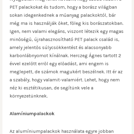
PET palackokat és tudom, hogy a borász világban
sokan idegenkednek a műanyag palackoktól, bár
még ma is használják őket, főleg kis borászatokban.
Igen, nem valami elegáns, viszont létezik egy magas
minőségű, újrahasznosítható PET palack család is,
amely jelentős súlycsökkentést és alacsonyabb
karbonlábnyomot kínálnak. Herczeg Ágnes tartott 2
évvel ezelőtt erről egy előadást, ami engem is
meglepett, de számok magukért beszélnek. Itt ér az
a szabály, hogy valamit-valamiért. Lehet, hogy nem
néz ki esztétikusan, de segítünk vele a
környezetünknek.
Alamíniumpalackok
Az alumíniumpalackok használata egyre jobban