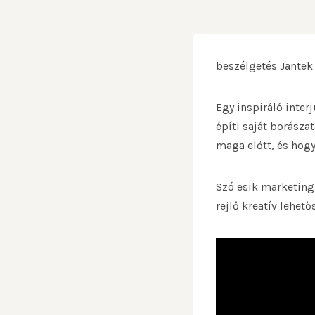
beszélgetés Jantek
Egy inspiráló inter
építi saját borásza
maga előtt, és hog
Szó esik marketing
rejlő kreatív lehet