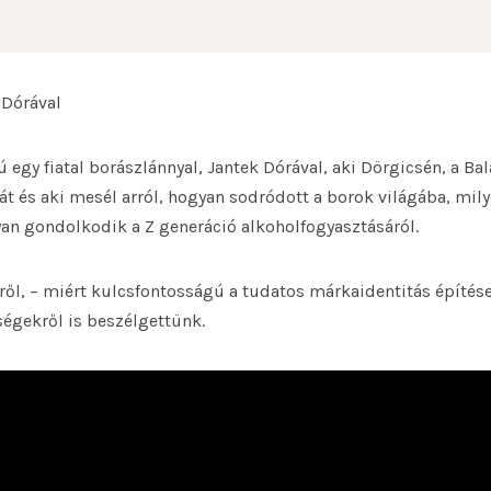
 Dórával
jú egy fiatal borászlánnyal, Jantek Dórával, aki Dörgicsén, a B
tát és aki mesél arról, hogyan sodródott a borok világába, mil
yan gondolkodik a Z generáció alkoholfogyasztásáról.
ről, – miért kulcsfontosságú a tudatos márkaidentitás építése
őségekről is beszélgettünk.