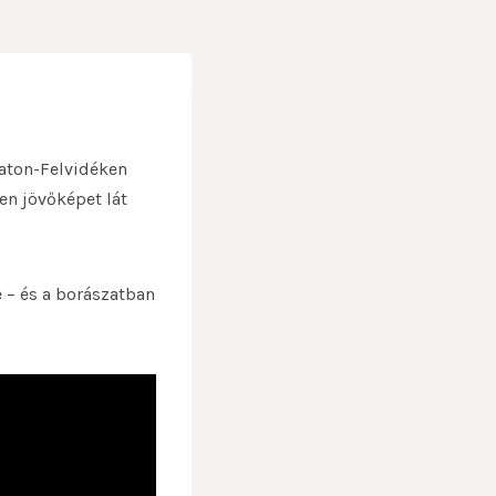
alaton-Felvidéken
yen jövőképet lát
 – és a borászatban