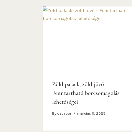
Zöld palack, zöld jövő –
Fenntartható borcsomagolás
lehetőségei
By
devabor
március 9, 2025