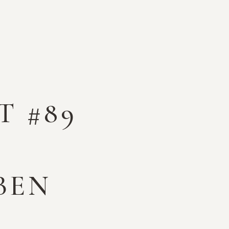
T #89
BEN