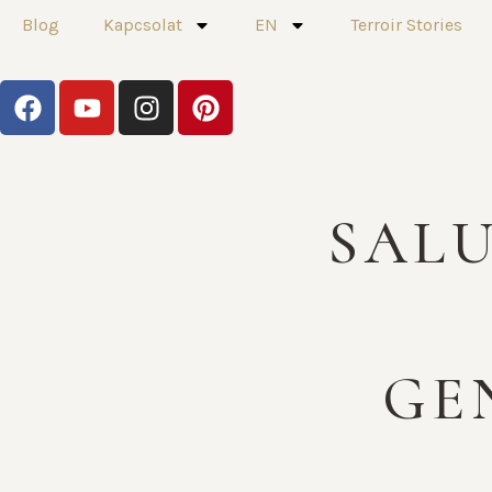
Blog
Kapcsolat
EN
Terroir Stories
SALU
GE