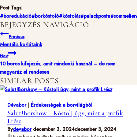
Post Tags:
#
boredukáció
#
borkóstoló
#
kóstolás
#
palackposta
#
sommelier
BEJEGYZÉS NAVIGÁCIÓ
Previous
Mentális korlátaink
Next
10 boros kifejezés, amit mindenki használ – de nem
magyaráz el rendesen
SIMILAR POSTS
Dévabor
|
Érdekességek a borvilágból
Salut!Borshow – Kóstolj úgy, mint a profik
I.rész
By
devabor
december 3, 2024
december 3, 2024