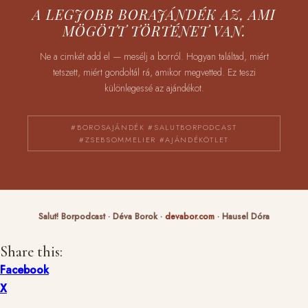
A LEGJOBB BORAJÁNDÉK AZ, AMI
MÖGÖTT TÖRTÉNET VAN.
Ne a cimkét add el — mesélj a borról. Hogyan találtad, miért
tetszett, miért gondoltál rá, amikor megvetted. Ez teszi
különlegessé az ajándékot.
#BOROSAJÁNDÉK #SALUTBORPODCAST
#ZSEBSOMMELIER #AJÁNDÉKÖTLET
Salut! Borpodcast · Déva Borok ·
devabor.com
· Hausel Dóra
Share this:
Facebook
X