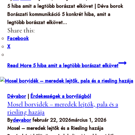
5 hiba amit a legtöbb borászat elkövet | Déva borok
Borászati kommunikáció 5 konkrét hiba, amit a
legtöbb borászat elkövet…
Share this:
Facebook
X
Read More
5 hiba amit a legtöbb borászat elkövet
Dévabor
|
Érdekességek a borvilágból
Mosel borvidék – meredek lejtők, pala és a
riesling hazája
By
devabor
február 22, 2026
március 1, 2026
Mosel – meredek lejtők és a Riesling hazája