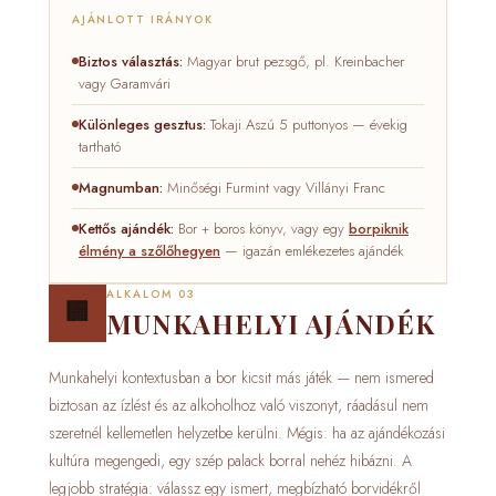
AJÁNLOTT IRÁNYOK
Biztos választás:
Magyar brut pezsgő, pl. Kreinbacher
vagy Garamvári
Különleges gesztus:
Tokaji Aszú 5 puttonyos — évekig
tartható
Magnumban:
Minőségi Furmint vagy Villányi Franc
Kettős ajándék:
Bor + boros könyv, vagy egy
borpiknik
élmény a szőlőhegyen
— igazán emlékezetes ajándék
ALKALOM 03
🏢
MUNKAHELYI AJÁNDÉK
Munkahelyi kontextusban a bor kicsit más játék — nem ismered
biztosan az ízlést és az alkoholhoz való viszonyt, ráadásul nem
szeretnél kellemetlen helyzetbe kerülni. Mégis: ha az ajándékozási
kultúra megengedi, egy szép palack borral nehéz hibázni. A
legjobb stratégia: válassz egy ismert, megbízható borvidékről