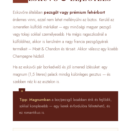
Esküvőre általában
pezsgőt vagy prémium fehérbort
érdemes vinni, ezzel nem lehet mellényúlni az biztos. Kerüld az
ismeretlen külföldi márkákat — egy minőségi magyar pezsgő
vagy tokaji sokkal személyesebb. Ha mégis ragaszkodnál a
külföldihez, akkor is kerülném a nagy francia pezsgőgyárak
termékeit – Moët & Chandon és társait. Akkor válassz egy kisebb
Champagne házból.
Ha az esküvői pár borkedvelő és jól ismered ízlésüket: egy
magnum (1,5 literes) palack mindig különleges gesztus — és
szebben néz ki az asztalon is.
Tipp:
Magnumban
a bor/pezsgő lasabban érik és fejlődik,
sokkal komplexebb — egy kerek évfordulóra félretehető, és
ez romantikus is.