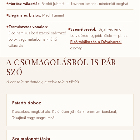
Merész választás:
Somlói Juhfark — kevesen ismerik, mindenkit meghat
Elegáns és biztos:
Mádi Furmint
Természetes vonalon:
Személyesebb:
Saját kedvenc
Biodinamikus borászatból származó
borvidéked legjobb tétele — pl. az
borok vagy natúrbor is kitűnő
Első találkozás a Dévaborral
választás
csomag
A CSOMAGOLÁSRÓL IS PÁR
SZÓ
A bor fele az élmény, a másik fele a tálalás.
Fatartó doboz
Klasszikus, megbízható. Különösen jól néz ki prémium boroknál,
Tokajinál vagy magnumnál.
Szalmafonott táska