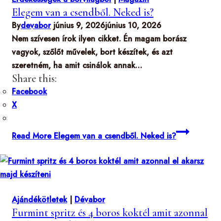
Elegem van a csendből. Neked is?
By
devabor
június 9, 2026
június 10, 2026
Nem szívesen írok ilyen cikket. Én magam borász
vagyok, szőlőt művelek, bort készítek, és azt
szeretném, ha amit csinálok annak…
Share this:
Facebook
X
Read More
Elegem van a csendből. Neked is?
Ajándékötletek
|
Dévabor
Furmint spritz és 4 boros koktél amit azonnal