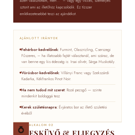
azért választottam, mert…” – vagy egy vicces, személyes
sztorit ami az illetőhöz kapcsolódik. Ez tízszer
emlékezetesebbé teszi az ajándékot.
AJÁNLOTT IRÁNYOK
Fehérbor-kedvelőnek:
Furmint, Olaszrizling, Cserszegi
Fűszeres, – ha illatosabb fajtát választanál, ami száraz, de
van benne egy kis édesség is: Irsai olivér, Sárga Muskotály.
Vörösbor-kedvelőnek:
Villányi Franc vagy Szekszárdi
Kadarka, Kékfrankos Pinot Noir.
Ha nem tudod mit szeret:
Rozé pezsgő — szinte
mindenkit boldoggá tesz
Kerek születésnapra:
Évjáratos bor az illető születési
évéből
ALKALOM 02
💍
ESKÜVŐ & ELJEGYZÉS