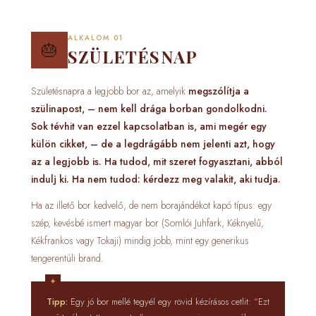
ALKALOM 01
🎂
SZÜLETÉSNAP
Születésnapra a legjobb bor az, amelyik
megszólítja a
szülinapost, – nem kell drága borban gondolkodni.
Sok tévhit van ezzel kapcsolatban is, ami megér egy
külön cikket, – de a legdrágább nem jelenti azt, hogy
az a legjobb is. Ha tudod, mit szeret fogyasztani, abból
indulj ki. Ha nem tudod: kérdezz meg valakit, aki tudja.
Ha az illető bor kedvelő, de nem borajándékot kapó típus: egy
szép, kevésbé ismert magyar bor (Somlói Juhfark, Kéknyelű,
Kékfrankos vagy Tokaji) mindig jobb, mint egy generikus
tengerentúli brand.
Tipp:
Egy jó bor mellé tegyél egy rövid kézírásos cetlit: “Ezt