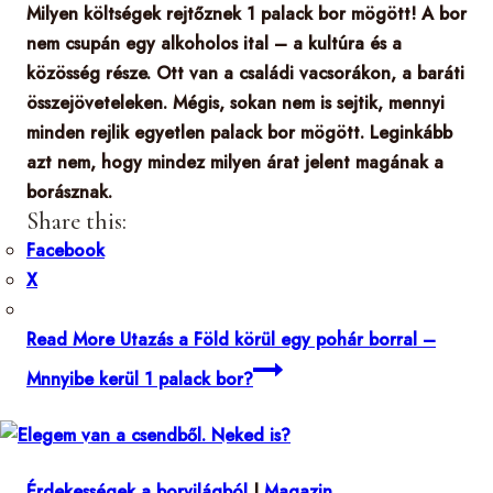
Milyen költségek rejtőznek 1 palack bor mögött! A bor
nem csupán egy alkoholos ital – a kultúra és a
közösség része. Ott van a családi vacsorákon, a baráti
összejöveteleken. Mégis, sokan nem is sejtik, mennyi
minden rejlik egyetlen palack bor mögött. Leginkább
azt nem, hogy mindez milyen árat jelent magának a
borásznak.
Share this:
Facebook
X
Read More
Utazás a Föld körül egy pohár borral –
Mnnyibe kerül 1 palack bor?
Érdekességek a borvilágból
|
Magazin