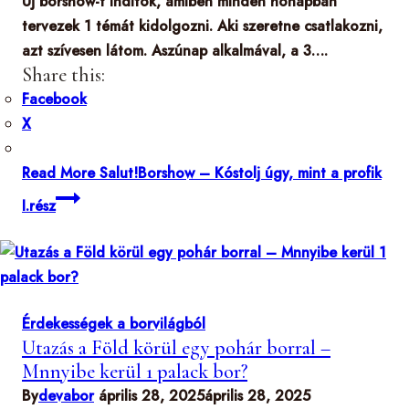
Új borshow-t indítok, amiben minden hónapban
tervezek 1 témát kidolgozni. Aki szeretne csatlakozni,
azt szívesen látom. Aszúnap alkalmával, a 3….
Share this:
Facebook
X
Read More
Salut!Borshow – Kóstolj úgy, mint a profik
I.rész
Érdekességek a borvilágból
Utazás a Föld körül egy pohár borral –
Mnnyibe kerül 1 palack bor?
By
devabor
április 28, 2025
április 28, 2025