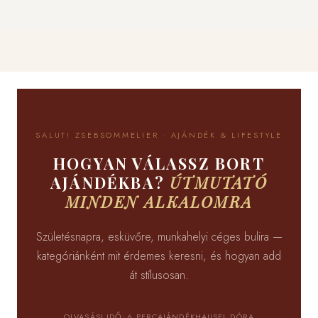
SALUT! ZSEBSOMMELIER · AJÁNDÉK & LIFESTYLE
HOGYAN VÁLASSZ BORT
AJÁNDÉKBA?
ÚTMUTATÓ
MINDEN ALKALOMRA
Születésnapra, esküvőre, munkahelyi céges bulira —
kategóriánként mit érdemes keresni, és hogyan add
át stílusosan.
OLVASÁSI IDŐ: 6 PERC
AJÁNDÉK
HAUSEL DÓRA