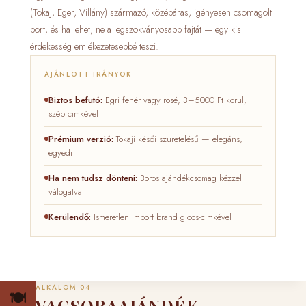
(Tokaj, Eger, Villány) származó, középáras, igényesen csomagolt
bort, és ha lehet, ne a legszokványosabb fajtát — egy kis
érdekesség emlékezetesebbé teszi.
AJÁNLOTT IRÁNYOK
Biztos befutó:
Egri fehér vagy rosé, 3–5000 Ft körül,
szép cimkével
Prémium verzió:
Tokaji késői szüretelésű — elegáns,
egyedi
Ha nem tudsz dönteni:
Boros ajándékcsomag kézzel
válogatva
Kerülendő:
Ismeretlen import brand giccs-cimkével
ALKALOM 04
🍽️
VACSORAAJÁNDÉK