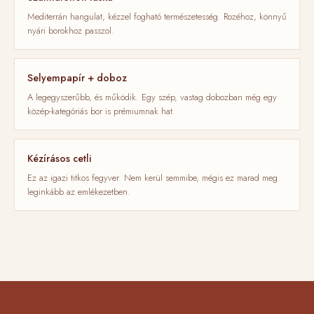
Mediterrán hangulat, kézzel fogható természetesség. Rozéhoz, könnyű
nyári borokhoz passzol.
Selyempapír + doboz
A legegyszerűbb, és működik. Egy szép, vastag dobozban még egy
közép-kategóriás bor is prémiumnak hat.
Kézírásos cetli
Ez az igazi titkos fegyver. Nem kerül semmibe, mégis ez marad meg
leginkább az emlékezetben.