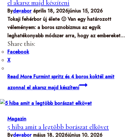
el akarsz majd készíteni
By
devabor
április 18, 2026
június 15, 2026
Tokaji fehérbor új élete 🙂 Van egy határozott
véleményem: a boros sznobizmus az egyik
leghatékonyabb módszer arra, hogy az embereket…
Share this:
Facebook
X
Read More
Furmint spritz és 4 boros koktél amit
azonnal el akarsz majd készíteni
Magazin
5 hiba amit a legtöbb borászat elkövet
By
devabor
május 18, 2026
június 10, 2026