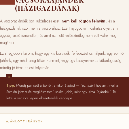
(HÁZIGAZDÁNAK)
A vacsoraajándék bor különleges eset:
nem kell rögtön felnyitni
, és a
házigazdának szól, nem a vacsorához. Ezért nyugodtan hozhatsz olyat, ami
egyedi, kissé ismeretlen, és amit az illető valószínűleg nem vett volna meg
magának.
Ez a legjobb alkalom, hogy egy kis borvidéki felfedezést csináljunk: egy somlói
Juhfark, egy mádi öreg tőkés Furmint, vagy egy biodynamikus különlegesség
mindig jó téma az est folyamán.
Tipp:
Mondj pár szót a borról, amikor átadod — “ezt azért hoztam, mert a
Somlón jártam és megkóstoltam” sokkal jobb, mint egy sima “ajándék”. Te
lettél a vacsora legemlékezetesebb vendége.
AJÁNLOTT IRÁNYOK