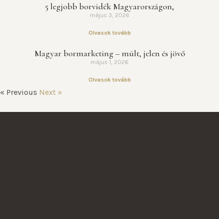
5 legjobb borvidék Magyarországon,
május 3, 2026
Olvasok tovább
Magyar bormarketing – múlt, jelen és jövő
május 1, 2026
Olvasok tovább
« Previous
Next »