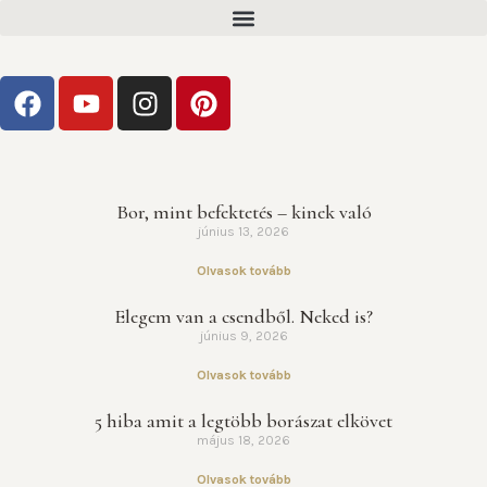
Bor, mint befektetés – kinek való
június 13, 2026
Olvasok tovább
Elegem van a csendből. Neked is?
június 9, 2026
Olvasok tovább
5 hiba amit a legtöbb borászat elkövet
május 18, 2026
Olvasok tovább