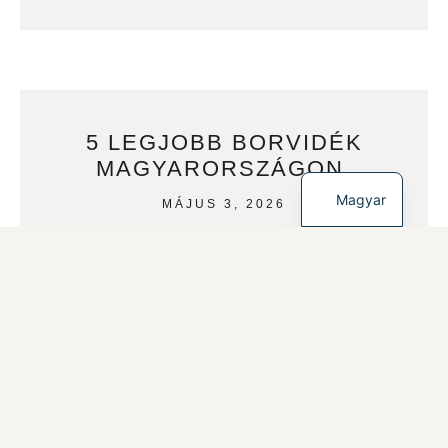
5 LEGJOBB BORVIDÉK
MAGYARORSZÁGON,
English
Magyar
MÁJUS 3, 2026
OLVASOK TOVÁBB
MAGYAR BORMARKETING –
MÚLT, JELEN ÉS JÖVŐ