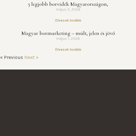
5 legjobb borvidék Magyarországon,
május 3, 2026
Olvasok tovább
Magyar bormarketing – múlt, jelen és jövő
május 1, 2026
Olvasok tovább
« Previous
Next »