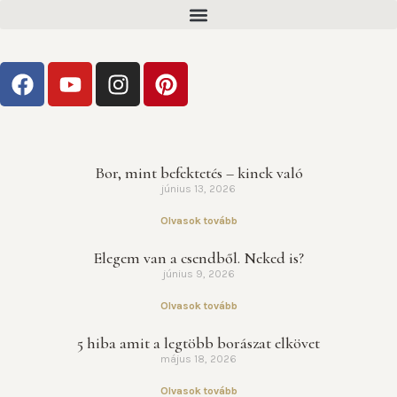
Bor, mint befektetés – kinek való
június 13, 2026
Olvasok tovább
Elegem van a csendből. Neked is?
június 9, 2026
Olvasok tovább
5 hiba amit a legtöbb borászat elkövet
május 18, 2026
Olvasok tovább