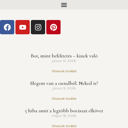
Bor, mint befektetés – kinek való
június 13, 2026
Olvasok tovább
Elegem van a csendből. Neked is?
június 9, 2026
Olvasok tovább
5 hiba amit a legtöbb borászat elkövet
május 18, 2026
Olvasok tovább