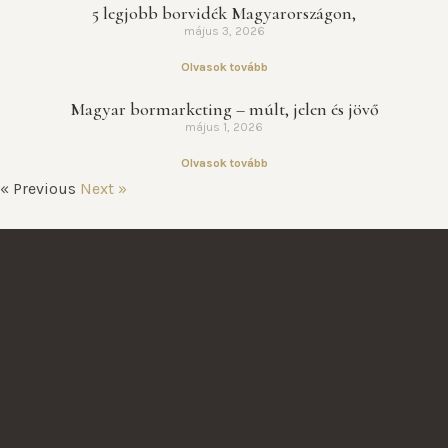
5 legjobb borvidék Magyarországon,
május 3, 2026
Olvasok tovább
Magyar bormarketing – múlt, jelen és jövő
május 1, 2026
Olvasok tovább
« Previous
Next »