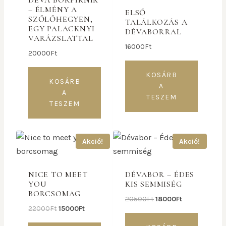
DÉVA BORPIKNIK
– ÉLMÉNY A
ELSŐ
SZŐLŐHEGYEN,
TALÁLKOZÁS A
EGY PALACKNYI
DÉVABORRAL
VARÁZSLATTAL
16000
Ft
20000
Ft
KOSÁRB
KOSÁRB
A
A
TESZEM
TESZEM
Akció!
Akció!
NICE TO MEET
DÉVABOR – ÉDES
YOU
KIS SEMMISÉG
BORCSOMAG
20500
Ft
18000
Ft
22000
Ft
15000
Ft