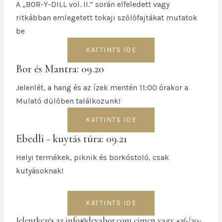
A „BOR-Y-DILL vol. II.” során elfeledett vagy
ritkábban emlegetett tokaji szőlőfajtákat mutatok
be
KATTINTS IDE
Bor és Mantra: 09.20
Jelenlét, a hang és az ízek mentén 11:00 órakor a
Mulató dűlőben találkozunk!
KATTINTS IDE
Ebedli - kuytás túra: 09.21
Helyi termékek, piknik és borkóstoló, csak
kutyásoknak!
KATTINTS IDE
Jelentkezés az info@devabor.com címen vagy +36/30-