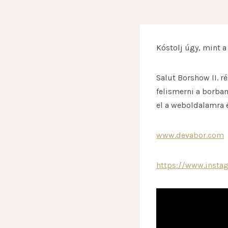
Kóstolj úgy, mint a
Salut Borshow II. r
felismerni a borban
el a weboldalamra é
www.devabor.com
https://www.insta