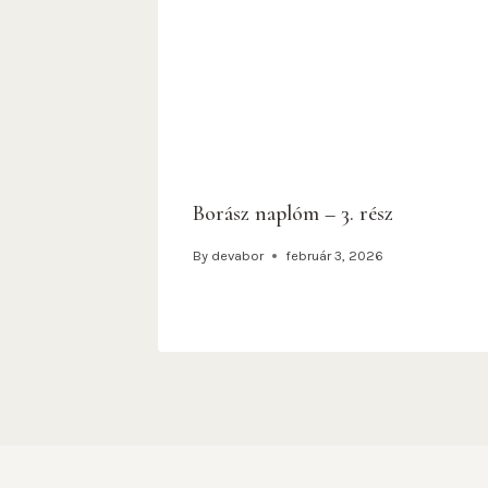
Borász naplóm – 3. rész
By
devabor
február 3, 2026