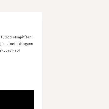
tudod elsajátítani,
ejleszteni! Látogass
ékot is kap!