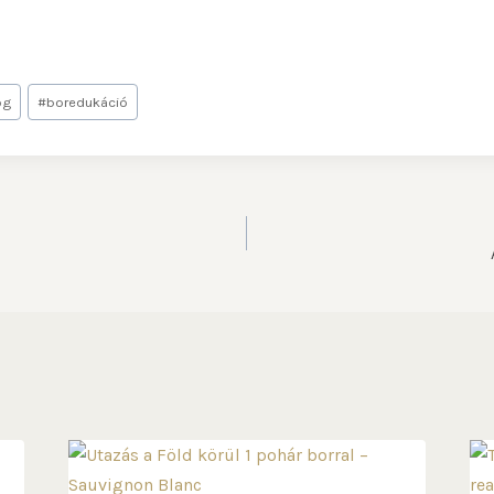
og
#
boredukáció