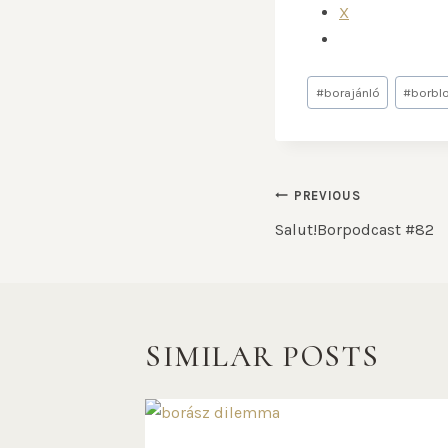
X
#
borajánló
#
borbl
PREVIOUS
Salut!Borpodcast #82
SIMILAR POSTS