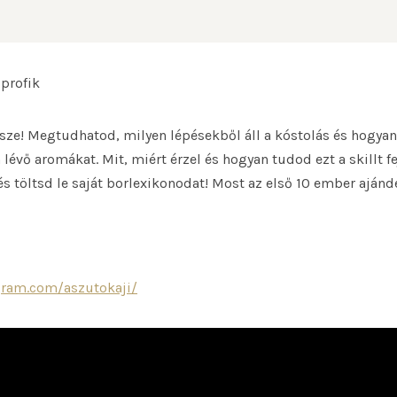
 profik
észe! Megtudhatod, milyen lépésekből áll a kóstolás és hogyan 
 lévő aromákat. Mit, miért érzel és hogyan tudod ezt a skillt f
s töltsd le saját borlexikonodat! Most az első 10 ember ajánd
gram.com/aszutokaji/