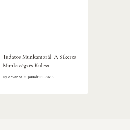
Tudatos Munkamorál: A Sikeres
Munkavégzés Kulcsa
By
devabor
január 18, 2025